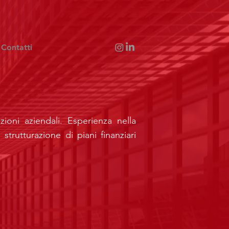
Contatti
ioni aziendali. Esperienza nella
rutturazione di piani finanziari