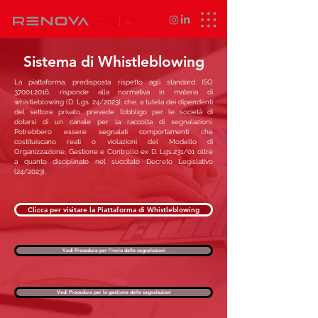
Sistema di Whistleblowing
La piattaforma, predisposta rispetto agli standard ISO
37001:2016, risponde alla normativa in materia di
whistleblowing (D. Lgs. 24/2023), che, a tutela dei dipendenti
del settore privato, prevede l’obbligo per le società di
dotarsi di un canale per la raccolta di segnalazioni.
Potrebbero essere segnalati comportamenti che
costituiscano reati o violazioni del Modello di
Organizzazione, Gestione e Controllo ex D. Lgs.231/01 oltre
a quanto disciplinato nel succitato Decreto Legislativo
(24/2023).
Clicca per visitare la Piattaforma di Whistleblowing
Vedi Procedura per l'invio delle segnalazioni
Vedi Procedura per la gestione delle segnalazioni